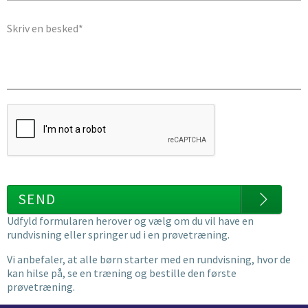
De små Tigere (7-10 år) - tirsdag & torsdag k
17.25
De unge Tigere - tirsdag & torsdag kl. 17.30
De Voksne (16+ år og op) - tirsdag & torsdag
18.30-19.30
SEND
Udfyld formularen herover og vælg om du vil have en
rundvisning eller springer ud i en prøvetræning.
Vi anbefaler, at alle børn starter med en rundvisning, hvor de
kan hilse på, se en træning og bestille den første
prøvetræning.