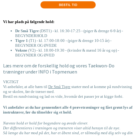
Vi har plads på følgende hold:
De Små Tigre
(DST1) - kl. 16:30-17:25 - (piger & drenge 6-9 år) -
BEGYNDERHOLD
Tiger 1
(T1) - kl. 17:00-18:00 - (piger & drenge 10-15 år) -
BEGYNDER OG ØVEDE
Voksne
(V2) - kl. 18:00-19:30 - (kvinder & mænd 16 år og op) -
BEGYNDER OG ØVED
Læs mere om de forskellig hold og vores Taekwon-Do
træninger under INFO i Topmenuen
VIGTIGT
Vi anbefaler, at alle børn til
De Små Tigre
starter med at komme på rundvisning
og se skolen, før de træner med.
Bestil en rundvisning og lad os vide, hvornår det passer jer at kigge forbi.
Vi anbefaler at du har gennemført alle 4 prøvetræninger og fået grønt lys af
instruktører, før du tilmelder sig et hold.
Nævnte hold er hold for begyndere og øvede elever.
Der differentieres i træningen og træneren viser altid hensyn til de nye.
Så længe du har mod på det, har et åbent sind, er tålmodig med dig selv og din