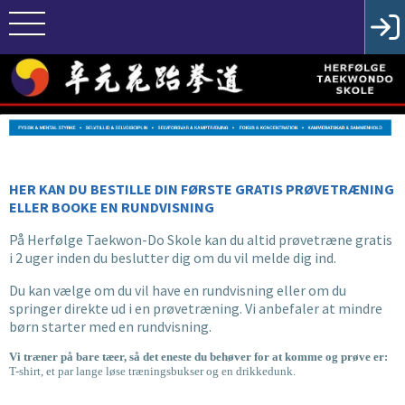
HER KAN DU BESTILLE DIN FØRSTE GRATIS PRØVETRÆNING
ELLER BOOKE EN RUNDVISNING
På Herfølge Taekwon-Do Skole kan du altid prøvetræne gratis
i 2 uger inden du beslutter dig om du vil melde dig ind.
Du kan vælge om du vil have en rundvisning eller om du
springer direkte ud i en prøvetræning. Vi anbefaler at mindre
børn starter med en rundvisning.
Vi træner på bare tæer, så det eneste du behøver for at komme og prøve er:
T-shirt, et par lange løse træningsbukser og en drikkedunk.