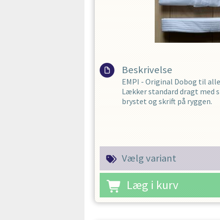
Beskrivelse
EMPI - Original Dobog til al
Lækker standard dragt med s
brystet og skrift på ryggen.
Vores mest populære Dobog. 
begynder og allround dragt.
Kommer med et hvidt bælte.
Vælg variant
Læg i kurv