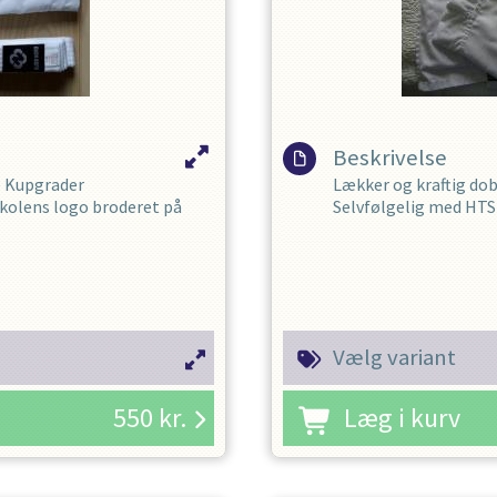
Beskrivelse
le Kupgrader
Lækker og kraftig dob
kolens logo broderet på
Selvfølgelig med HTS 
Empi er en virkelig god
Enkelte størrelser er 
Tages kun hjem på best
dage. (KAN IKKE BYT
Vælg variant
Dragten er lavet af e
550
kr.
Læg i kurv
med en præget indersi
selv efter mange tim
Den præget inderside 
klæber til kroppen, id