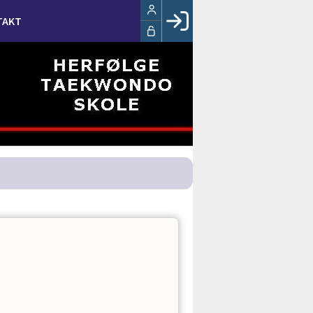
TAKT
Facebook login
Husk mig
Glemt password
Opret profil
LOG IND