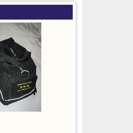
er plain uden diverse
 mm.
ve på til træning og konkurrence og
eau.
pisk efter din højde i cm. Er du fx 178
du købe en str. 180 cm. Denne guide
t i at kropsbygningen er