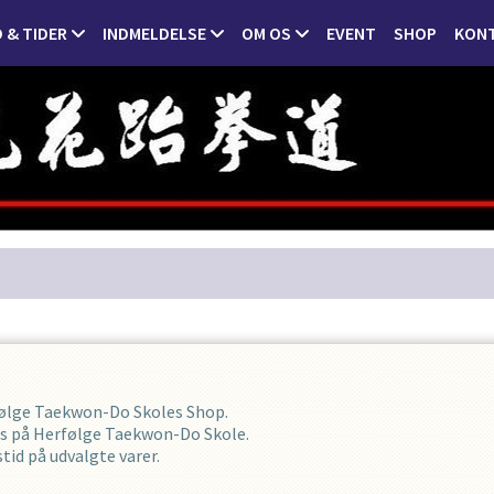
 & TIDER
INDMELDELSE
OM OS
EVENT
SHOP
KON
rfølge Taekwon-Do Skoles Shop.
es på Herfølge Taekwon-Do Skole.
id på udvalgte varer.