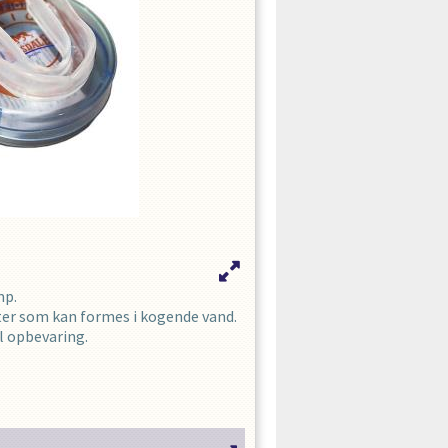
mp.
er som kan formes i kogende vand.
il opbevaring.
aturligvis CE-godkendte.