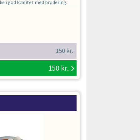
e i god kvalitet med brodering.
150
kr.
150
kr.