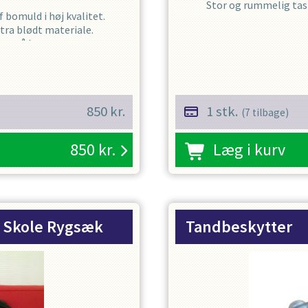
Stor og rummelig task
 bomuld i høj kvalitet.
tra blødt materiale.
ng på bryst og ryg.
.
 leveringstid ca 14 - 21
850
kr.
1 stk.
(
7
tilbage)
il træning og konkurrence og
850
kr.
Læg i kurv
 Skole Rygsæk
Tandbeskytter