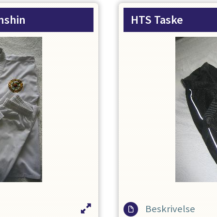
stof og hud. Dragten 
ventilationsdetaljer
nshin
HTS Taske
En lækker dragt at ha
kan bruges uanset niv
Valg af størrelse er ty
eller 180 cm høj bør 
er taget udgangspunk
Beskrivelse