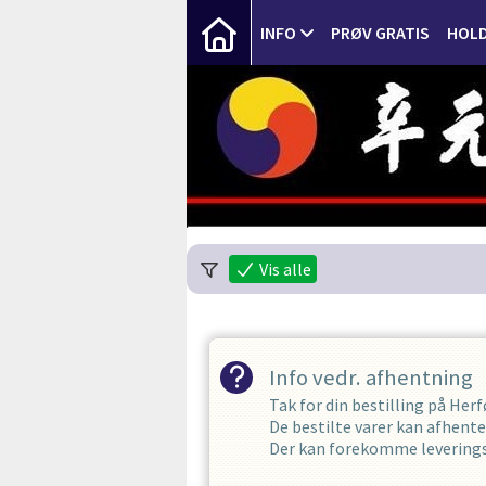
INFO
PRØV GRATIS
HOLD
Vis alle
Info vedr. afhentning
Tak for din bestilling på He
De bestilte varer kan afhent
Der kan forekomme leveringst