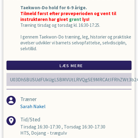
Taekwon-Do hold for 6-9 årige.
Tilmeld først efter prøveperioden og vent til
instruktøren har givet
grønt
lys!
Træning tirsdag og torsdag kl. 16:30-17:25.
I gennem Taekwon-Do træning, leg, historier og praktiske
øvelser udvikler vi barnets selvopfattelse, selvdisciplin,
selvtillid.
LÆS MERE
U03DhSBUSUdFUkUgLSBMVUtLRVQgSE9MRCAtIFRhZWt3b24
Træner
Sarah Nakel
Tid/Sted
Tirsdag
16:30-17:30
,
Torsdag
16:30-17:30
HTS, Dojang - trægulv